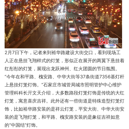
2月7日下午，记者来到裕华路建设大街交口，看到现场工
人正在悬挂飞翔样式的灯笼，形似正在展开的两翼下悬挂着
红彤彤的灯笼，展现出龙跃神州、红火团圆的节日氛围。
“今年在和平路、槐安路、中华大街等37条街道7356基灯杆
上悬挂灯笼灯饰。”石家庄市城管局城市照明管护中心维护
管理科科长亓文天介绍，大多数路段灯笼灯饰是传统的大红
灯笼，寓意喜庆吉祥。此外还有一些街道是特殊造型灯笼灯
饰，比如裕华路安装的是祥云灯笼，平安大街、中华大街安
装的是飞翔灯笼，和平路、槐安路安装的是象征吉祥如意
的“中国结”灯饰。