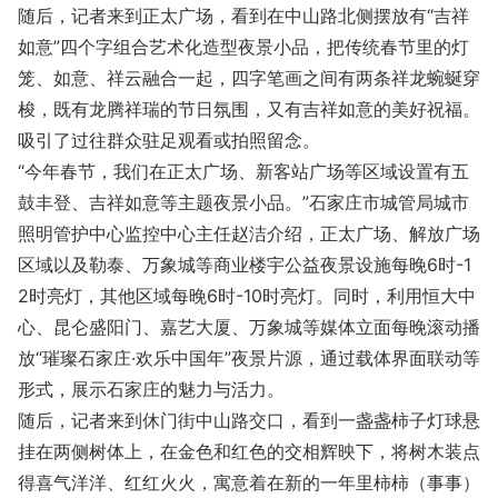
随后，记者来到正太广场，看到在中山路北侧摆放有“吉祥
如意”四个字组合艺术化造型夜景小品，把传统春节里的灯
笼、如意、祥云融合一起，四字笔画之间有两条祥龙蜿蜒穿
梭，既有龙腾祥瑞的节日氛围，又有吉祥如意的美好祝福。
吸引了过往群众驻足观看或拍照留念。
“今年春节，我们在正太广场、新客站广场等区域设置有五
鼓丰登、吉祥如意等主题夜景小品。”石家庄市城管局城市
照明管护中心监控中心主任赵洁介绍，正太广场、解放广场
区域以及勒泰、万象城等商业楼宇公益夜景设施每晚6时-1
2时亮灯，其他区域每晚6时-10时亮灯。同时，利用恒大中
心、昆仑盛阳门、嘉艺大厦、万象城等媒体立面每晚滚动播
放“璀璨石家庄·欢乐中国年”夜景片源，通过载体界面联动等
形式，展示石家庄的魅力与活力。
随后，记者来到休门街中山路交口，看到一盏盏柿子灯球悬
挂在两侧树体上，在金色和红色的交相辉映下，将树木装点
得喜气洋洋、红红火火，寓意着在新的一年里柿柿（事事）